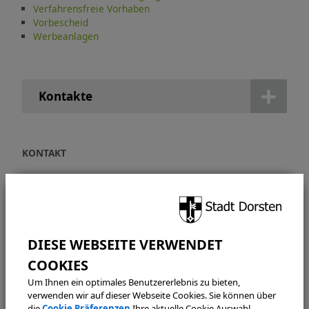
Verfahrensfreie Vorhaben
Vorbescheid
Werbeanlagen
Kontakte
KONTAKT
Bauordnungsamt
Verwaltungsabteilung
Technische Abteilung
Halterner Straße 5
46284 Dorsten
bauaufsicht@dorsten.de
Um Ihnen ein optimales Benutzererlebnis zu bieten,
verwenden wir auf dieser Webseite Cookies. Sie können über
ÖFFNUNGSZEITEN
die
Cookie Präferenzen
Ihre aktuelle Cookie Auswahl