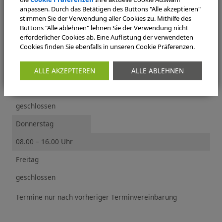
anpassen. Durch das Betätigen des Buttons "Alle akzeptieren"
Montag
stimmen Sie der Verwendung aller Cookies zu. Mithilfe des
Buttons "Alle ablehnen" lehnen Sie der Verwendung nicht
08.00 – 16.00 Uhr
erforderlicher Cookies ab. Eine Auflistung der verwendeten
Cookies finden Sie ebenfalls in unseren Cookie Präferenzen.
Dienstag
08.00 – 16.00 Uhr
ALLE AKZEPTIEREN
ALLE ABLEHNEN
Mittwoch
geschlossen
Donnerstag
08.00 – 16.00 Uhr
Freitag
geschlossen
Termine nur nach vorheriger Terminvereinbarung