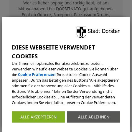
Wer es lieber poppig und rockig liebt, ist am
Mittwochabend bei DORSTINATO gut aufgehoben.
Egal ob Gitarre, Saxophon, Perkussion/Drums,
Flöte, Klavier, Keyboard, Bass, Ukulele, Gesang
oder Mundharmonika – jeder, der Lust hat, ist
willkommen, Anfänger oder Profi. Die Freude am
gemeinsamen Musizieren, Respekt und Geduld
spielen die wichtigste Rolle bei Harald Mielke, dem
Leiter von DORSTINATO.
Proben
Um Ihnen ein optimales Benutzererlebnis zu bieten,
verwenden wir auf dieser Webseite Cookies. Sie können über
Jeweils am Mittwoch, 20.00 - 22.00 Uhr
die
Cookie Präferenzen
Ihre aktuelle Cookie Auswahl
Antoniusschule, Musikraum
anpassen. Durch das Betätigen des Buttons "Alle akzeptieren"
stimmen Sie der Verwendung aller Cookies zu. Mithilfe des
Buttons "Alle ablehnen" lehnen Sie der Verwendung nicht
erforderlicher Cookies ab. Eine Auflistung der verwendeten
Cookies finden Sie ebenfalls in unseren Cookie Präferenzen.
Handbells sind gestimmte Glocken, die mit der
Hand an einem Griff gehalten und durch
ALLE AKZEPTIEREN
ALLE ABLEHNEN
Schwungbewegung angeschlagen werden. Durch
das Zusammenspielen mehrerer Spieler mit
unterschiedlich gestimmten Glocken können