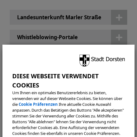
Landesunterkunft Marler Straße
Whistleblowing-Portale
Wichtig:
Einige Hinweise – etwa zu Falschparkern oder
bauordnungsrechtlichen Verstößen – können grundsätzlich
nicht anonym bearbeitet werden
, da hierfür die
Kontaktdaten von Zeuginnen oder Zeugen erforderlich
sind. Solche Mitteilungen sollten daher ebenfalls nicht
über das Hinweisgeber-Portal eingereicht werden.
Um Ihnen ein optimales Benutzererlebnis zu bieten,
verwenden wir auf dieser Webseite Cookies. Sie können über
Information zur Verarbeitung personenbezogener
die
Cookie Präferenzen
Ihre aktuelle Cookie Auswahl
Daten finden Sie hier:
anpassen. Durch das Betätigen des Buttons "Alle akzeptieren"
stimmen Sie der Verwendung aller Cookies zu. Mithilfe des
Buttons "Alle ablehnen" lehnen Sie der Verwendung nicht
erforderlicher Cookies ab. Eine Auflistung der verwendeten
Cookies finden Sie ebenfalls in unseren Cookie Präferenzen.