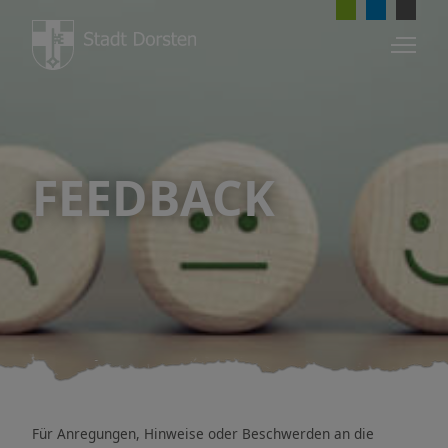
FEEDBACK
RATHAUS UND STADT
Bürgerservice
Verwaltung
Politik
Die Stadt Dorsten
Für Anregungen, Hinweise oder Beschwerden an die