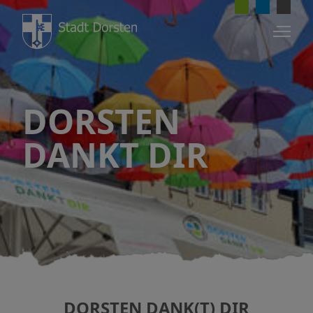
DORSTEN
ENGAGEMENT UND SOZIALES
DANKT DIR
Integration
Die Bürgerkommune
Senioren
Soziale Angebote
DORSTEN DANK(T) DIR