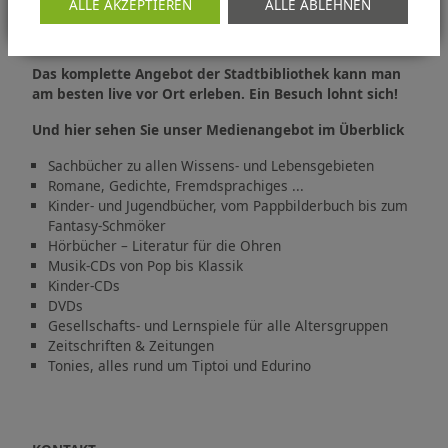
ALLE AKZEPTIEREN
ALLE ABLEHNEN
kostenloses WLAN, gefördert mit Mitteln aus dem
Projekt REACT-EU.
Das komplette Angebot der Stadtbibliothek kann man
am besten live vor Ort erleben. Ein Besuch lohnt sich!
Und hier sehen Sie unser Medienangebot im Überblick
Sachbücher zu allen Wissens- und Lebensgebieten
Romane, Gedichte, Fremdsprachiges ...
Kinder- und Jugendbücher, vom Pappbilderbuch bis zum
Fantasy-Schmöker
Hörbücher – Literatur für die Ohren
Musik-CDs von Pop bis Klassik
Kinder-CDs
DVDs
Gesellschafts- und Lernspiele für alle Altersgruppen
Zeitschriften & Zeitungen
Tonies, alles rund um Tiptoi und Edurino