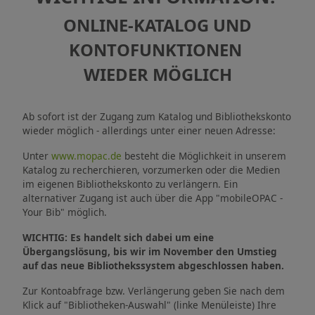
Kinder-, Jugend- und
ONLINE-KATALOG UND
Schulkultur
KONTOFUNKTIONEN
WIEDER MÖGLICH
Musikschule
Stadtbibliothek
Ab sofort ist der Zugang zum Katalog und Bibliothekskonto
wieder möglich - allerdings unter einer neuen Adresse:
Stadtarchiv
Unter
www.mopac.de
besteht die Möglichkeit in unserem
Katalog zu recherchieren, vorzumerken oder die Medien
im eigenen Bibliothekskonto zu verlängern. Ein
Pädagogische Stiftung
alternativer Zugang ist auch über die App "mobileOPAC -
Your Bib" möglich.
WICHTIG: Es handelt sich dabei um eine
Übergangslösung, bis wir im November den Umstieg
auf das neue Bibliothekssystem abgeschlossen haben.
Zur Kontoabfrage bzw. Verlängerung geben Sie nach dem
Klick auf "Bibliotheken-Auswahl" (linke Menüleiste) Ihre