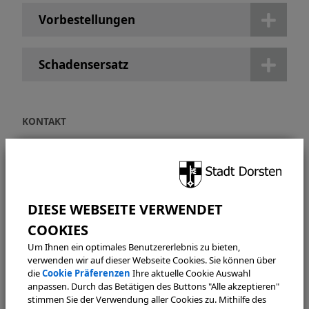
Vorbestellungen
Schadensersatz
KONTAKT
Amt für Schule und Weiterbildung
Stadtbibliothek
Im Werth 6
46282 Dorsten
02362 66-4105
stadtbibliothek@dorsten.de
Um Ihnen ein optimales Benutzererlebnis zu bieten,
verwenden wir auf dieser Webseite Cookies. Sie können über
die
Cookie Präferenzen
Ihre aktuelle Cookie Auswahl
ÖFFNUNGSZEITEN
anpassen. Durch das Betätigen des Buttons "Alle akzeptieren"
stimmen Sie der Verwendung aller Cookies zu. Mithilfe des
Dienstag