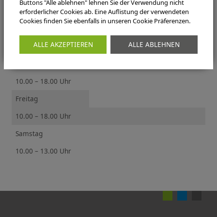
Buttons "Alle ablehnen" lehnen Sie der Verwendung nicht
10.00 – 18.00 Uhr
erforderlicher Cookies ab. Eine Auflistung der verwendeten
Cookies finden Sie ebenfalls in unseren Cookie Präferenzen.
Mittwoch
ALLE AKZEPTIEREN
ALLE ABLEHNEN
10.00 – 18.00 Uhr
Donnerstag
10.00 – 18.00 Uhr
Freitag
10.00 – 18.00 Uhr
Samstag
10.00 – 13.00 Uhr