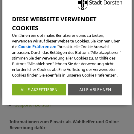
www.dorsten.de/wahlen
Briefwahl-Unterlagen online beantragen:
Um Ihnen ein optimales Benutzererlebnis zu bieten,
www.dorsten.de/briefwahlantrag
verwenden wir auf dieser Webseite Cookies. Sie können über
die
Cookie Präferenzen
Ihre aktuelle Cookie Auswahl
anpassen. Durch das Betätigen des Buttons "Alle akzeptieren"
Liste der Wahllokale:
stimmen Sie der Verwendung aller Cookies zu. Mithilfe des
Buttons "Alle ablehnen" lehnen Sie der Verwendung nicht
https://www.dorsten.de/rathaus-
erforderlicher Cookies ab. Eine Auflistung der verwendeten
stadt/politik/wahlen/wahllokale
Cookies finden Sie ebenfalls in unseren Cookie Präferenzen.
Interaktive Karte der Wahllokale, Stimmbezirke und
ALLE AKZEPTIEREN
ALLE ABLEHNEN
Wahlbezirke:
Geoportal Dorsten
Informationen zum Einsatz als Wahlhelfer und Online-
Bewerbung dafür: