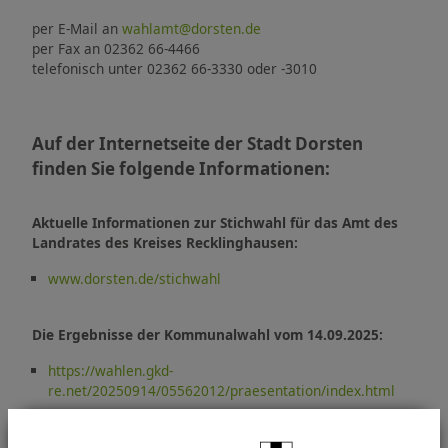
per E-Mail an
wahlamt@dorsten.de
per Fax an 02362 66-4466
telefonisch unter 02362 66-3330 oder -3010
Auf der Internetseite der Stadt Dorsten
finden Sie folgende Informationen:
Aktuelle Informationen zur Stichwahl für das Amt des
Landrates des Kreises Recklinghausen:
www.dorsten.de/stichwahl
Die Ergebnisse der Kommunalwahl vom 14.09.2025:
https://wahlen.gkd-
re.net/20250914/05562012/praesentation/index.html
Allgemeine Informationen zur Kommunalwahl: