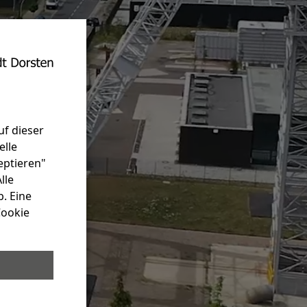
uf dieser
elle
eptieren"
lle
. Eine
Cookie