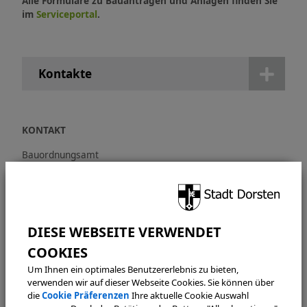
Alle Formulare zu Bauanträgen und Anlagen finden Sie
im
Serviceportal
.
Kontakte
KONTAKT
Bauordnungsamt
Verwaltungsabteilung
Technische Abteilung
Halterner Straße 5
46284 Dorsten
bauaufsicht@dorsten.de
Um Ihnen ein optimales Benutzererlebnis zu bieten,
verwenden wir auf dieser Webseite Cookies. Sie können über
ÖFFNUNGSZEITEN
die
Cookie Präferenzen
Ihre aktuelle Cookie Auswahl