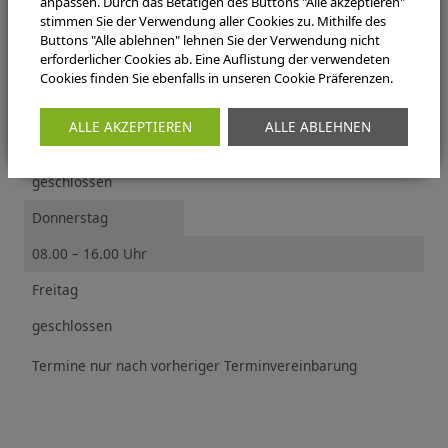
Montag
anpassen. Durch das Betätigen des Buttons "Alle akzeptieren"
stimmen Sie der Verwendung aller Cookies zu. Mithilfe des
08.00 – 16.00 Uhr
Buttons "Alle ablehnen" lehnen Sie der Verwendung nicht
erforderlicher Cookies ab. Eine Auflistung der verwendeten
Dienstag
Cookies finden Sie ebenfalls in unseren Cookie Präferenzen.
08.00 – 16.00 Uhr
ALLE AKZEPTIEREN
ALLE ABLEHNEN
Mittwoch
geschlossen
Donnerstag
08.00 – 16.00 Uhr
Freitag
geschlossen
Termine nur nach vorheriger Terminvereinbarung