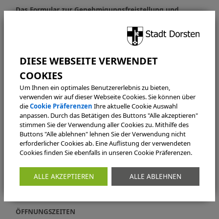
Das Formular zur Genehmigungsfreistellung und
Anlagen finden Sie im
Serviceportal
.
Kontakte
Um Ihnen ein optimales Benutzererlebnis zu bieten,
verwenden wir auf dieser Webseite Cookies. Sie können über
KONTAKT
die
Cookie Präferenzen
Ihre aktuelle Cookie Auswahl
anpassen. Durch das Betätigen des Buttons "Alle akzeptieren"
Bauordnungsamt
stimmen Sie der Verwendung aller Cookies zu. Mithilfe des
Verwaltungsabteilung
Buttons "Alle ablehnen" lehnen Sie der Verwendung nicht
Technische Abteilung
erforderlicher Cookies ab. Eine Auflistung der verwendeten
Cookies finden Sie ebenfalls in unseren Cookie Präferenzen.
Halterner Straße 5
46284 Dorsten
ALLE AKZEPTIEREN
ALLE ABLEHNEN
bauaufsicht@dorsten.de
ÖFFNUNGSZEITEN