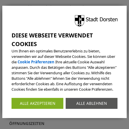
DIN A4 bis 10 Stck. je 0,50 € ab 10 Stk. 0,40 €
DIN A3 Stk. 0,75 €
DIN A2 Stk. 1,50 €
DIN A1 Stk. 3,00 €
DIN A0 Stk. 4,50 €
Um Ihnen ein optimales Benutzererlebnis zu bieten,
KONTAKT
verwenden wir auf dieser Webseite Cookies. Sie können über
die
Cookie Präferenzen
Ihre aktuelle Cookie Auswahl
Bauordnungsamt
anpassen. Durch das Betätigen des Buttons "Alle akzeptieren"
Verwaltungsabteilung
stimmen Sie der Verwendung aller Cookies zu. Mithilfe des
Buttons "Alle ablehnen" lehnen Sie der Verwendung nicht
Halterner Straße 5
erforderlicher Cookies ab. Eine Auflistung der verwendeten
46284 Dorsten
Cookies finden Sie ebenfalls in unseren Cookie Präferenzen.
02362 66-3357
ALLE AKZEPTIEREN
ALLE ABLEHNEN
bauaktenarchiv@dorsten.de
ÖFFNUNGSZEITEN