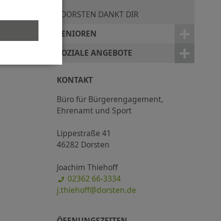
DORSTEN DANKT DIR
SENIOREN
SOZIALE ANGEBOTE
KONTAKT
Büro für Bürgerengagement,
Ehrenamt und Sport
Lippestraße 41
46282 Dorsten
Joachim Thiehoff
02362 66-3334
j.thiehoff@dorsten.de
ÖFFNUNGSZEITEN