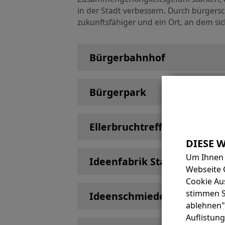
in der Stadt verbessern. Durch bürgers
zukunftsfähiger und ein Ort, an dem sic
Bürgerbahnhof
Bürgerpark
Ellerbruchtreff
Um Ihnen 
Ideenfabrik Stadtsfeld
Webseite 
Cookie Au
stimmen Si
Ideenschmiede Hardt
ablehnen"
Auflistung