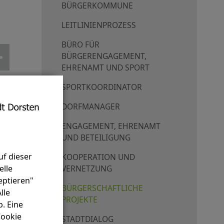
BÜRGERKOMMUNE
LEITLINIENPROZESS
BÜRO FÜR
BÜRGERENGAGEMENT,
EHRENAMT UND SPORT
SPORTKOORDINATOR
DORFMANAGER
ENGAGEMENT, EHRENAMT
UND BETEILIGUNG
uf dieser
KOOPERATION UND
elle
VERNETZUNG
eptieren"
BÜRGERSCHAFTLICHE
lle
PROJEKTE
. Eine
Cookie
STADTDIALOG