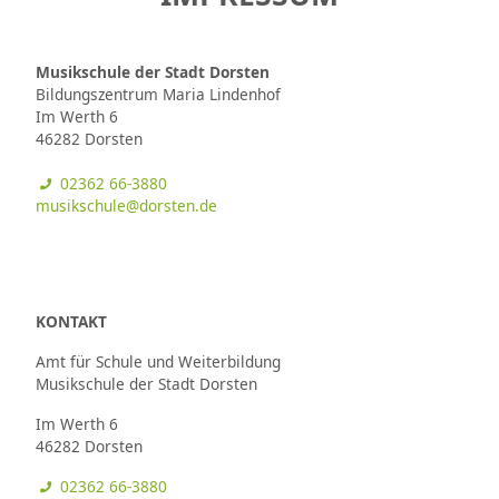
Kinder-, Jugend- und
Schulkultur
Musikschule der Stadt Dorsten
Bildungszentrum Maria Lindenhof
Musikschule
Im Werth 6
46282 Dorsten
Stadtbibliothek
02362 66-3880
musikschule@dorsten.de
Stadtarchiv
Pädagogische Stiftung
KONTAKT
Amt für Schule und Weiterbildung
Musikschule der Stadt Dorsten
Im Werth 6
46282 Dorsten
02362 66-3880