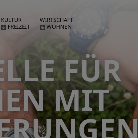
KULTUR
WIRTSCHAFT
FREIZEIT
WOHNEN
&
&
LLE FÜR
EN MIT
ERUNGE