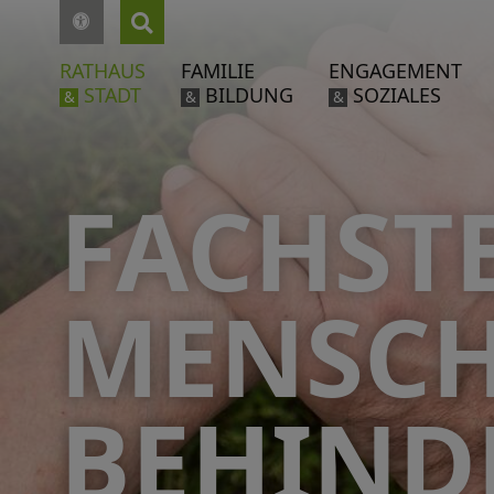
RATHAUS
FAMILIE
ENGAGEMENT
STADT
BILDUNG
SOZIALES
&
&
&
FACHSTE
MENSCH
BEHIND