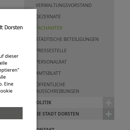
VERWALTUNGSVORSTAND
DEZERNATE
FACHÄMTER
STÄDTISCHE BETEILIGUNGEN
PRESSESTELLE
uf dieser
PERSONALRAT
elle
eptieren"
AMTSBLATT
lle
. Eine
ÖFFENTLICHE
Cookie
AUSSCHREIBUNGEN
POLITIK
DIE STADT DORSTEN
KONTAKT