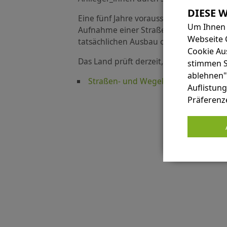
Eine fünf Jahre vorausschauende Planun
Um Ihnen 
Aufnahme einer Straße in das Straßen-
Webseite 
tatsächlichen Ausbau oder eine Erneue
Cookie Au
Das Land prüft derzeit, die Beiträge vol
stimmen Si
ablehnen"
Straßen- und Wegekonzept der Stadt
Auflistung
Präferenz