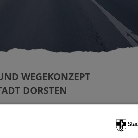
 UND WEGEKONZEPT
TADT DORSTEN
und Gemeinden ein Straßen- und Wegekonzept auf, dem
m Stadtgebiet voraussichtlich in den nächsten fünf
ige Erneuerungsmaßnahmen geplant sind, bei denen die
ge an den Kosten beteiligt werden können.