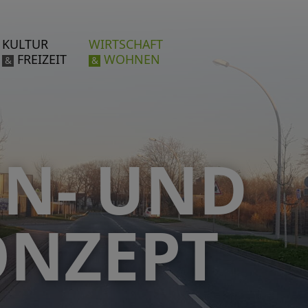
KULTUR
WIRTSCHAFT
FREIZEIT
WOHNEN
&
&
N- UND W
NZEPT