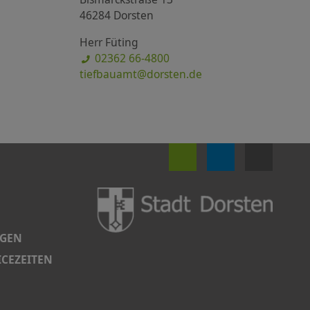
46284 Dorsten
Herr Füting
02362 66-4800
tiefbauamt@dorsten.de
NGEN
CEZEITEN