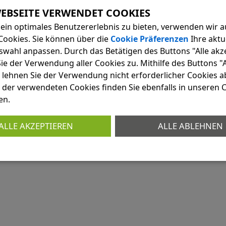
g kann sich aus vielen Gründen ändern. Das heißt, die
ein optimales Benutzererlebnis zu bieten, verwenden wir a
 und Wegekonzept ist keine Vorentscheidung über den
Cookies. Sie können über die
Cookie Präferenzen
Ihre aktu
rung.
swahl anpassen. Durch das Betätigen des Buttons "Alle akz
lständig abzuschaffen.
e der Verwendung aller Cookies zu. Mithilfe des Buttons "A
 lehnen Sie der Verwendung nicht erforderlicher Cookies ab
 Dorsten 2022 bis 2026
 der verwendeten Cookies finden Sie ebenfalls in unseren 
en.
ALLE AKZEPTIEREN
ALLE ABLEHNEN