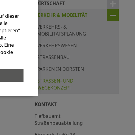
WIRTSCHAFT
VERKEHR & MOBILITÄT
uf dieser
elle
VERKEHRS- &
eptieren"
MOBILITÄTSPLANUNG
lle
. Eine
VERKEHRSWESEN
Cookie
STRASSENBAU
PARKEN IN DORSTEN
STRASSEN- UND W
EGEKONZEPT
KONTAKT
Tiefbauamt
Straßenbauabteilung
Bismarckstraße 13