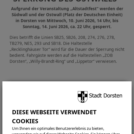
Aufgrund der Veranstaltung „Altstadtfest“ werden der
Südwall und der Ostwall (Platz der Deutschen Einheit)
in Dorsten von Mittwoch, 10. Juni 2026, 14 Uhr, bis
Sonntag, 14. Juni 2026, ca. 22 Uhr, gesperrt.
Dies betrifft die Linien SB25, SB26, 208, 274, 276, 278,
TB279, NE5, 293 und SB18. Die Haltestelle
„Recklinghäuser Tor“ wird für die Dauer der Sperrung nicht
bedient. Fahrgäste werden auf die Haltestellen „ZOB
Dorsten“, „Willy-Brandt-Ring“ und „Lippetor“ verwiesen.
KONTAKT
Bürgermeisterbüro
Halterner Straße 5
46284 Dorsten
pressestelle@dorsten.de
Um Ihnen ein optimales Benutzererlebnis zu bieten,
eingaben@dorsten.de
verwenden wir auf dieser Webseite Cookies. Sie können über