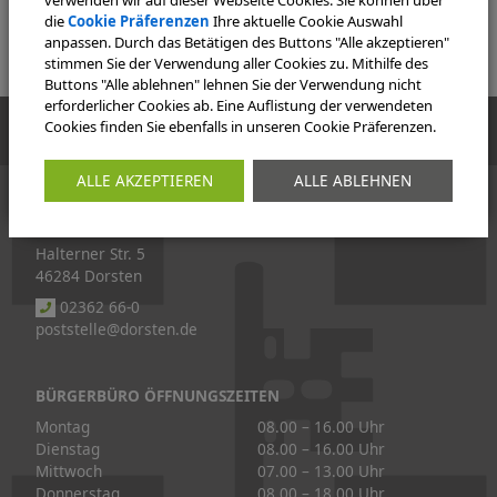
die
Cookie Präferenzen
Ihre aktuelle Cookie Auswahl
anpassen. Durch das Betätigen des Buttons "Alle akzeptieren"
stimmen Sie der Verwendung aller Cookies zu. Mithilfe des
Buttons "Alle ablehnen" lehnen Sie der Verwendung nicht
erforderlicher Cookies ab. Eine Auflistung der verwendeten
Cookies finden Sie ebenfalls in unseren Cookie Präferenzen.
KONTAKT
ALLE AKZEPTIEREN
ALLE ABLEHNEN
Stadt Dorsten
Rathaus
Halterner Str. 5
46284 Dorsten
02362 66-0
poststelle@dorsten.de
BÜRGERBÜRO ÖFFNUNGSZEITEN
Montag
08.00 – 16.00 Uhr
Dienstag
08.00 – 16.00 Uhr
Mittwoch
07.00 – 13.00 Uhr
Donnerstag
08.00 – 18.00 Uhr