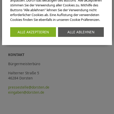
anpassen. Durch das Betätigen des Buttons "Alle akzeptieren"
stimmen Sie der Verwendung aller Cookies zu. Mithilfe des
Tickets und weitere Informationen zu der Veranstaltung
Buttons "Alle ablehnen" lehnen Sie der Verwendung nicht
erhalten Sie bei der Stadtagentur Dorsten im Stadthaus an
erforderlicher Cookies ab. Eine Auflistung der verwendeten
der Lippestraße 41, unter der Rufnummer 02362-663066,
Cookies finden Sie ebenfalls in unseren Cookie Präferenzen.
per E-Mail an
stadtagentur@dorsten.de
oder über das
Ticket-Portal Reservix (zzgl. Gebühren). Eine Veranstaltung
ALLE AKZEPTIEREN
ALLE ABLEHNEN
aus der Reihe Dorstener KlangArt der Stadt Dorsten.
KONTAKT
Bürgermeisterbüro
Halterner Straße 5
46284 Dorsten
pressestelle@dorsten.de
eingaben@dorsten.de