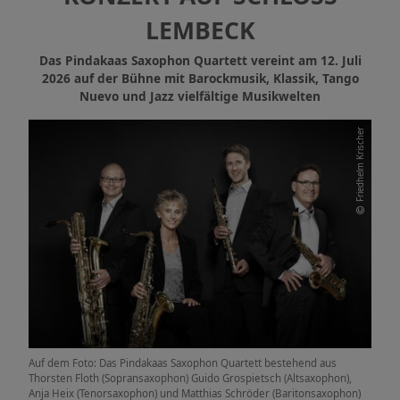
LEMBECK
Das Pindakaas Saxophon Quartett vereint am 12. Juli
2026 auf der Bühne mit Barockmusik, Klassik, Tango
Nuevo und Jazz vielfältige Musikwelten
Friedhelm Krischer
Auf dem Foto: Das Pindakaas Saxophon Quartett bestehend aus
Thorsten Floth (Sopransaxophon) Guido Grospietsch (Altsaxophon),
Anja Heix (Tenorsaxophon) und Matthias Schröder (Baritonsaxophon)