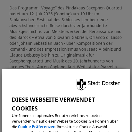
Das Programm „Voyage“ des Pindakaas Saxophon Quartett
bietet am 12. Juli 2026 (Sonntag) um 19 Uhr im
Schlaunschen Festsaal des Schlosses Lembeck eine
abwechslungsreiche Reise durch vier Jahrhunderte
Musikgeschichte: von Meisterwerken der Renaissance und
des Barock – etwa von Giovanni Gabrieli, Orlando di Lasso
oder Johann Sebastian Bach - über Kompositionen der
Romantik und des Impressionismus von Isaac Albéniz und
Claude Debussy bis hin zu Originalmusik für
Saxophonquartett und Musik des 20. Jahrhunderts von
Jacques Ibert, Aaron Copland, Kurt Weill, Astor Piazzolla
und George Gershwin.
Die Saxophone erschließen dabei vielfältige und
faszinierende Klangwelten - von orgel- und
orchesterähnlichen Klängen barocker Meister über
elegante Kammermusik der Klassik und Romantik bis hin
zu spannender, moderner Musik des 20. Jahrhunderts.
Um Ihnen ein optimales Benutzererlebnis zu bieten,
Sonntag, 12. Juli 2026, 19 Uhr
verwenden wir auf dieser Webseite Cookies. Sie können über
Schloss Lembeck - Schlaunscher Festsaal
die
Cookie Präferenzen
Ihre aktuelle Cookie Auswahl
Eintritt: 18,00 Euro
,
ermäßigt 13,00 Euro