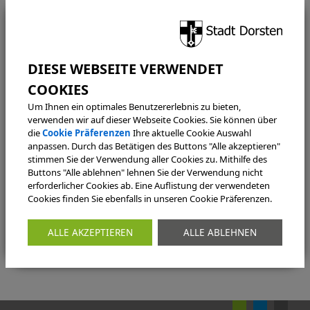
Amtsblatt der Stadt Dorsten Nr. 18 vom 03.07.2026
Weitere Amtsblätter der Stadt Dorsten finden Sie unter
diesen Link
.
Um Ihnen ein optimales Benutzererlebnis zu bieten,
verwenden wir auf dieser Webseite Cookies. Sie können über
KONTAKT
die
Cookie Präferenzen
Ihre aktuelle Cookie Auswahl
anpassen. Durch das Betätigen des Buttons "Alle akzeptieren"
Bürgermeisterbüro
stimmen Sie der Verwendung aller Cookies zu. Mithilfe des
Buttons "Alle ablehnen" lehnen Sie der Verwendung nicht
Halterner Straße 5
erforderlicher Cookies ab. Eine Auflistung der verwendeten
46284 Dorsten
Cookies finden Sie ebenfalls in unseren Cookie Präferenzen.
pressestelle@dorsten.de
eingaben@dorsten.de
ALLE AKZEPTIEREN
ALLE ABLEHNEN