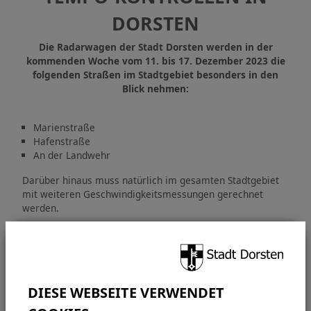
DORSTEN
Die Radarwagen der Stadt Dorsten werden in der
kommenden Woche vom 11. bis 17. Dezember 2023 die
folgenden Straßen im Stadtgebiet besonders in den
Blick nehmen:
Marienstraße
Hafenstraße
An der Landwehr
Darüber hinaus muss natürlich im gesamten Stadtgebiet
mit weiteren Geschwindigkeitsmessungen gerechnet
werden.
KONTAKT
Bürgermeisterbüro