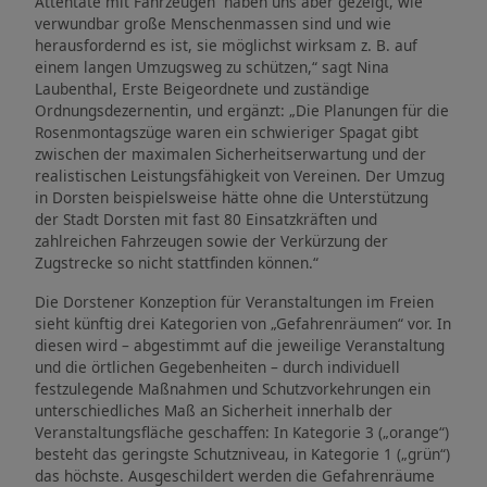
Attentate mit Fahrzeugen haben uns aber gezeigt, wie
verwundbar große Menschenmassen sind und wie
herausfordernd es ist, sie möglichst wirksam z. B. auf
einem langen Umzugsweg zu schützen,“ sagt Nina
Laubenthal, Erste Beigeordnete und zuständige
Ordnungsdezernentin, und ergänzt: „Die Planungen für die
Rosenmontagszüge waren ein schwieriger Spagat gibt
zwischen der maximalen Sicherheitserwartung und der
realistischen Leistungsfähigkeit von Vereinen. Der Umzug
in Dorsten beispielsweise hätte ohne die Unterstützung
der Stadt Dorsten mit fast 80 Einsatzkräften und
zahlreichen Fahrzeugen sowie der Verkürzung der
Zugstrecke so nicht stattfinden können.“
Die Dorstener Konzeption für Veranstaltungen im Freien
sieht künftig drei Kategorien von „Gefahrenräumen“ vor. In
diesen wird – abgestimmt auf die jeweilige Veranstaltung
und die örtlichen Gegebenheiten – durch individuell
festzulegende Maßnahmen und Schutzvorkehrungen ein
unterschiedliches Maß an Sicherheit innerhalb der
Veranstaltungsfläche geschaffen: In Kategorie 3 („orange“)
besteht das geringste Schutzniveau, in Kategorie 1 („grün“)
das höchste. Ausgeschildert werden die Gefahrenräume