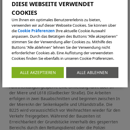
der Abfall bereits um 6.00 Uhr an der Straße bereitgestellt
werden.
Ergänzend hier noch einmal die Pressemitteilung von
Um Ihnen ein optimales Benutzererlebnis zu bieten,
verwenden wir auf dieser Webseite Cookies. Sie können über
Straßen.NRW zur Sperrung der Kirchhellener Allee im
die
Cookie Präferenzen
Ihre aktuelle Cookie Auswahl
Abschnitt Gladbecker Straße bis In der Miere / An der
anpassen. Durch das Betätigen des Buttons "Alle akzeptieren"
Seikenkapelle.
stimmen Sie der Verwendung aller Cookies zu. Mithilfe des
Buttons "Alle ablehnen" lehnen Sie der Verwendung nicht
B225: Kirchhellener Allee in Dorsten gesperrt
erforderlicher Cookies ab. Eine Auflistung der verwendeten
Dorsten (straßen.nrw).
Die Straßen.NRW-
Cookies finden Sie ebenfalls in unseren Cookie Präferenzen.
Regionalniederlassung Ruhr beseitigt Fahrbahnschäden
auf der B225 (Kirchhellener Allee) in Dorsten. Deshalb ist
ALLE AKZEPTIEREN
ALLE ABLEHNEN
die B225 ab Montag (1.12.) zwischen L618 (Gladbecker
Straße) und In der Miere/An der Seikenkapelle in beide
Fahrtrichtungen gesperrt. Eine Umleitung führt über In
der Miere und L618 (Gladbecker Straße). Die Arbeiten
erfolgen in zwei Bauabschnitten und beginnen zwischen In
der Miere/An der Seikenkapelle und Uhlandstraße. Die
B225 wird voraussichtlich vor Weihnachten wieder für den
Verkehr freigegeben. Während der Bauzeiten ist
Erreichbarkeit der Grundstücke innerhalb des gesperrten
Bereichs durch den Rettungsdienst oder die Polizei