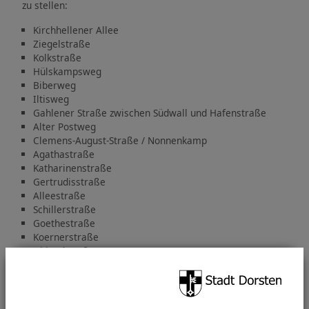
zu stellen:
Kirchhellener Allee
Ziegelstraße
Kolkstraße
Hülskampsweg
Biberweg
Iltisweg
Gahlener Straße zwischen Südwall und Hafenstraße
Alter Postweg
Clemens-August-Straße / Nonnenkamp
Agathastraße
Katharinenstraße
Gertrudisstraße
Alleestraße
Schillerstraße
Goethestraße
Koernerstraße
Uhlandstraße
Am Jahnplatz
Dasselbe gilt auch für Sperrmülltermine, die in diesem
Quartier im Dezember vereinbart wurden: Auch hier muss