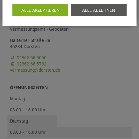
ALLE AKZEPTIEREN
ALLE ABLEHNEN
KONTAKT
Vermessungsamt - Geodaten
Halterner Straße 28
46284 Dorsten
02362 66-5050
02362 66-5762
vermessung@dorsten.de
ÖFFNUNGSZEITEN
Montag
08.00 – 16.00 Uhr
Dienstag
08.00 – 16.00 Uhr