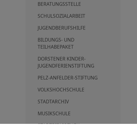
BERATUNGSSTELLE
SCHULSOZIALARBEIT
JUGENDBERUFSHILFE
BILDUNGS- UND
TEILHABEPAKET
DORSTENER KINDER-
JUGENDFERIENSTIFTUNG
PELZ-ANFELDER-STIFTUNG
VOLKSHOCHSCHULE
STADTARCHIV
MUSIKSCHULE
STADTBIBLIOTHEK