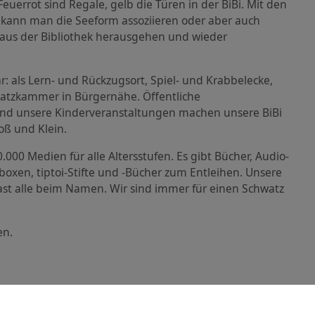
Feuerrot sind Regale, gelb die Türen in der BiBi. Mit den
 kann man die Seeform assoziieren oder aber auch
 aus der Bibliothek herausgehen und wieder
r: als Lern- und Rückzugsort, Spiel- und Krabbelecke,
atzkammer in Bürgernähe. Öffentliche
 und unsere Kinderveranstaltungen machen unsere BiBi
oß und Klein.
.000 Medien für alle Altersstufen. Es gibt Bücher, Audio-
boxen, tiptoi-Stifte und -Bücher zum Entleihen. Unsere
ast alle beim Namen. Wir sind immer für einen Schwatz
en.
ine Katalog und Kontofunktionen mit