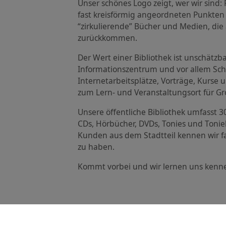
Unser schönes Logo zeigt, wer wir sind: 
fast kreisförmig angeordneten Punkten
“zirkulierende” Bücher und Medien, die
zurückkommen.
Der Wert einer Bibliothek ist unschätzba
Informationszentrum und vor allem Sch
Internetarbeitsplätze, Vorträge, Kurse
zum Lern- und Veranstaltungsort für Gr
Unsere öffentliche Bibliothek umfasst 30
CDs, Hörbücher, DVDs, Tonies und Tonie
Kunden aus dem Stadtteil kennen wir f
zu haben.
Kommt vorbei und wir lernen uns kenn
Wichtige Neuigkeiten: Onl