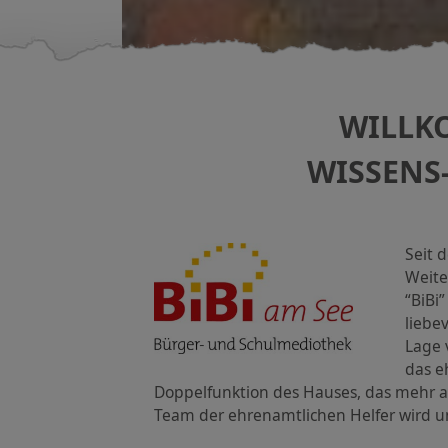
WILLK
WISSENS
Seit 
Weite
“BiBi
liebe
Lage 
das e
Doppelfunktion des Hauses, das mehr a
Team der ehrenamtlichen Helfer wird un