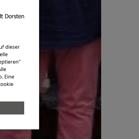
uf dieser
elle
eptieren"
lle
. Eine
Cookie